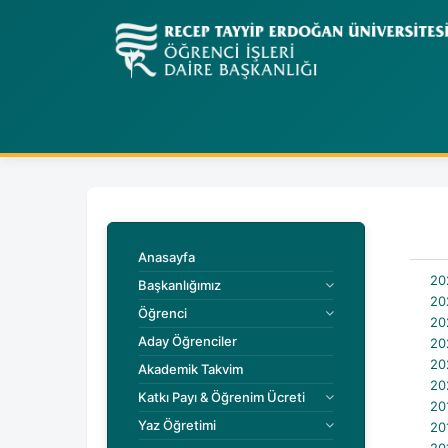
Anasayfa
202
Başkanlığımız
202
Öğrenci
202
Aday Öğrenciler
202
202
Akademik Takvim
202
Katkı Payı & Öğrenim Ücreti
201
Yaz Öğretimi
201