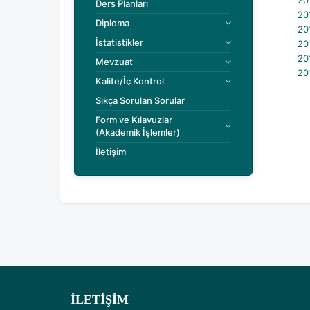
201
Ders Planları
201
Diploma
201
İstatistikler
201
201
Mevzuat
201
Kalite/İç Kontrol
Sıkça Sorulan Sorular
Form ve Kılavuzlar
(Akademik İşlemler)
İletişim
İLETIŞIM