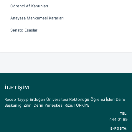
Öğrenci Af Kanunları
Anayasa Mahkemesi Kararları
Senato Esasları
İLETIŞIM
Recep Tayyip Erdoğan Üniversitesi Rektörlüğü Öğrenci İşleri Daire
Başkanlığı Zihni Derin Yerleşkesi Rize/TÜRKİYE
TEL:
444 01 99
E-POSTA: