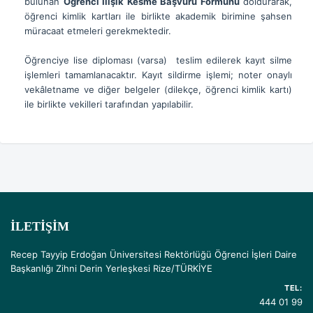
bulunan
Öğrenci İlişik Kesme Başvuru Formunu
doldurarak,
öğrenci kimlik kartları ile birlikte akademik birimine şahsen
müracaat etmeleri gerekmektedir.
Öğrenciye lise diploması (varsa) teslim edilerek kayıt silme
işlemleri tamamlanacaktır. Kayıt sildirme işlemi; noter onaylı
vekâletname ve diğer belgeler (dilekçe, öğrenci kimlik kartı)
ile birlikte vekilleri tarafından yapılabilir.
İLETIŞIM
Recep Tayyip Erdoğan Üniversitesi Rektörlüğü Öğrenci İşleri Daire
Başkanlığı Zihni Derin Yerleşkesi Rize/TÜRKİYE
TEL:
444 01 99