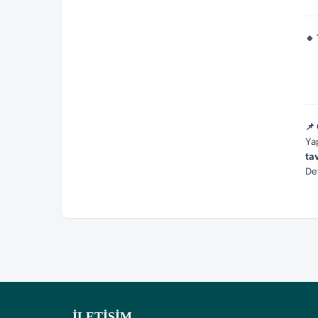
🔹
📌
Ya
ta
Det
İLETIŞIM