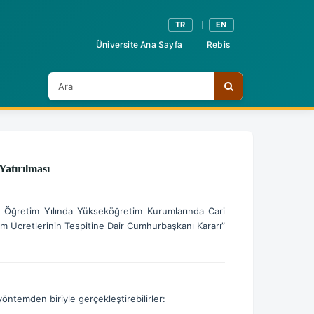
TR
EN
Üniversite Ana Sayfa
Rebis
A
Ara
r
a
Yatırılması
.. Öğretim Yılında Yükseköğretim Kurumlarında Cari
im Ücretlerinin Tespitine Dair Cumhurbaşkanı Kararı”
öntemden biriyle gerçekleştirebilirler: