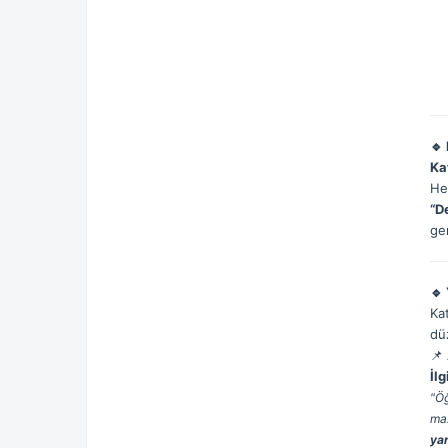
🔹
Ka
He
“D
ge
🔹
Ka
dü
📌 
İl
"Öğ
maz
ya