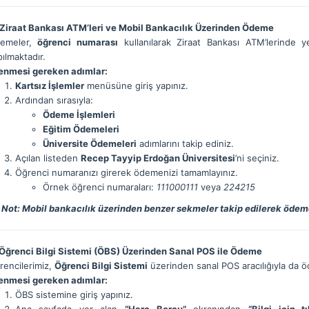
 Ziraat Bankası ATM’leri ve Mobil Bankacılık Üzerinden Ödeme
emeler,
öğrenci numarası
kullanılarak Ziraat Bankası ATM’lerinde 
ılmaktadır.
lenmesi gereken adımlar:
Kartsız İşlemler
menüsüne giriş yapınız.
Ardından sırasıyla:
Ödeme İşlemleri
Eğitim Ödemeleri
Üniversite Ödemeleri
adımlarını takip ediniz.
Açılan listeden
Recep Tayyip Erdoğan Üniversitesi
’ni seçiniz.
Öğrenci numaranızı girerek ödemenizi tamamlayınız.
Örnek öğrenci numaraları:
111000111
veya
224215
Not: Mobil bankacılık üzerinden benzer sekmeler takip edilerek ödeme i
 Öğrenci Bilgi Sistemi (ÖBS) Üzerinden Sanal POS ile Ödeme
rencilerimiz,
Öğrenci Bilgi Sistemi
üzerinden sanal POS aracılığıyla da ö
lenmesi gereken adımlar:
ÖBS sistemine giriş yapınız.