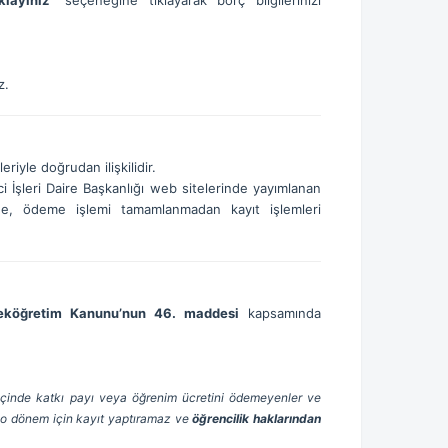
klayınız”
seçeneğine tıklayarak borç bilgilerinizi
z.
riyle doğrudan ilişkilidir.
i İşleri Daire Başkanlığı web sitelerinde yayımlanan
nde, ödeme işlemi tamamlanmadan kayıt işlemleri
eköğretim Kanunu’nun 46. maddesi
kapsamında
i içinde katkı payı veya öğrenim ücretini ödemeyenler ve
 o dönem için kayıt yaptıramaz ve
öğrencilik haklarından