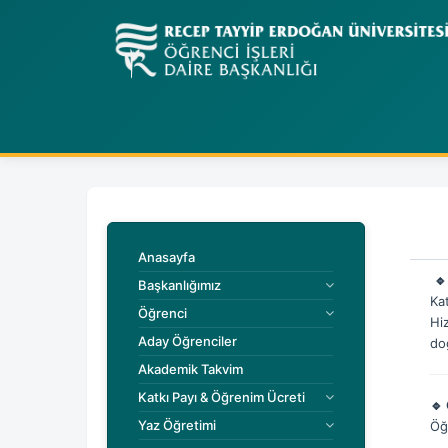
Anasayfa
🔹
Başkanlığımız
Ka
Öğrenci
Hi
Aday Öğrenciler
do
Akademik Takvim
Katkı Payı & Öğrenim Ücreti
🔹
Yaz Öğretimi
Öğr