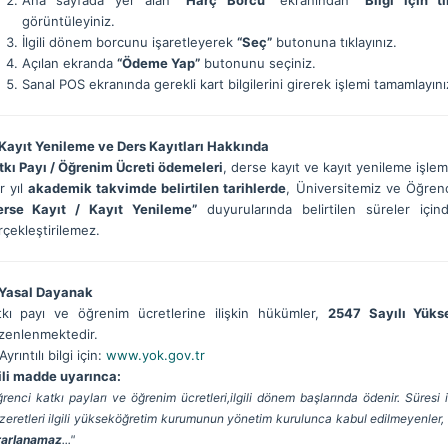
Ana sayfada yer alan
“Harç Borcu”
ekranından
“Bilgi için tı
görüntüleyiniz.
İlgili dönem borcunu işaretleyerek
“Seç”
butonuna tıklayınız.
Açılan ekranda
“Ödeme Yap”
butonunu seçiniz.
Sanal POS ekranında gerekli kart bilgilerini girerek işlemi tamamlayını
Kayıt Yenileme ve Ders Kayıtları Hakkında
tkı Payı / Öğrenim Ücreti ödemeleri
, derse kayıt ve kayıt yenileme işlemle
r yıl
akademik takvimde belirtilen tarihlerde
, Üniversitemiz ve Öğrenc
erse Kayıt / Kayıt Yenileme”
duyurularında belirtilen süreler içi
rçekleştirilemez.
Yasal Dayanak
tkı payı ve öğrenim ücretlerine ilişkin hükümler,
2547 Sayılı Yüks
zenlenmektedir.
Ayrıntılı bilgi için:
www.yok.gov.tr
gili madde uyarınca:
renci katkı payları ve öğrenim ücretleri,ilgili dönem başlarında ödenir. Süres
eretleri ilgili yükseköğretim kurumunun yönetim kurulunca kabul edilmeyenler,
rarlanamaz
..."