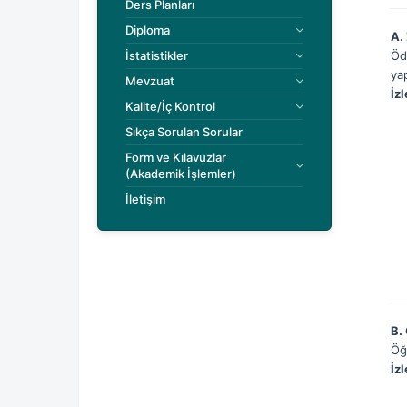
Ders Planları
Diploma
A.
İstatistikler
Öd
yap
Mevzuat
İz
Kalite/İç Kontrol
Sıkça Sorulan Sorular
Form ve Kılavuzlar
(Akademik İşlemler)
İletişim
B.
Öğ
İz