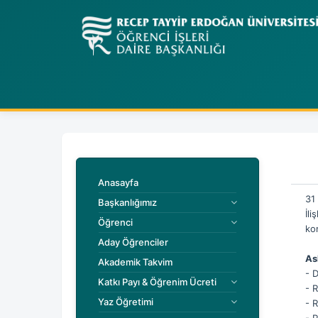
Anasayfa
31
Başkanlığımız
İli
Öğrenci
kon
Aday Öğrenciler
As
Akademik Takvim
- 
Katkı Payı & Öğrenim Ücreti
- 
Yaz Öğretimi
- 