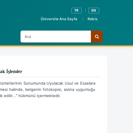
TR
EN
Üniversite Ana Sayfa
Rebis
A
Ara
r
a
cak İşlemler
izmetlerinin Sunumunda Uyulacak Usul ve Esaslara
ilmesi halinde, belgenin fotokopisi, aslına uygunluğu
ik edilir..." hükmünü içermektedir.