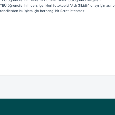
RTEÜ öğrencilerinin Askerlik Durum/Transkript/Öğrenci Belgeleri
TEÜ öğrencilerinin ders içerikleri fotokopisi "Aslı Gibidir" onayı için asıl
rencilerden bu işlem için herhangi bir ücret istenmez.