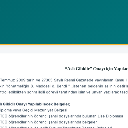
“Aslı Gibidir” Onayı için Yapıla
 Temmuz 2009 tarih ve 27305 Sayılı Resmi Gazetede yayınlanan Kamu H
şkin Yönetmeliğin 8. Maddesi d. Bendi "...istenen belgenin aslının getir
trol edildikten sonra ilgili görevli tarafından isim ve unvan yazılarak tasd
lı Gibidir Onayı Yapılabilecek Belgeler;
Diploma veya Geçici Mezuniyet Belgesi
RTEÜ öğrencilerinin öğrenci şahsi dosyalarında bulunan Lise Diploması
RTEÜ öğrencilerinin öğrenci şahsi dosyalarında belgeler