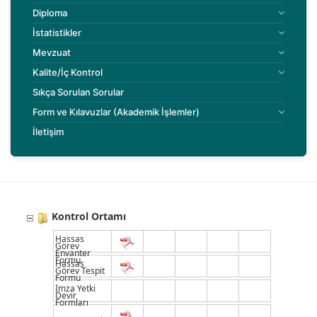
Diploma
İstatistikler
Mevzuat
Kalite/İç Kontrol
Sıkça Sorulan Sorular
Form ve Kılavuzlar (Akademik İşlemler)
İletişim
Kontrol Ortamı
Hassas
Görev
Envanter
Formu
Hassas
Görev Tespit
Formu
İmza Yetki
Devir
Formları