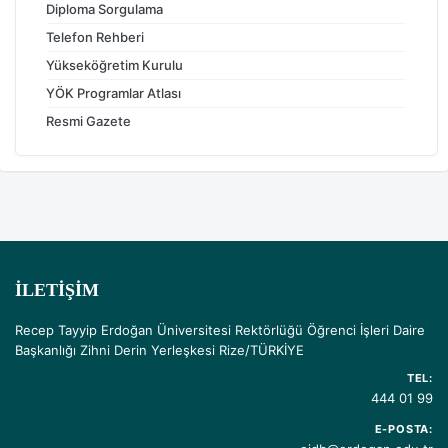
Diploma Sorgulama
Telefon Rehberi
Yükseköğretim Kurulu
YÖK Programlar Atlası
Resmi Gazete
İLETIŞIM
Recep Tayyip Erdoğan Üniversitesi Rektörlüğü Öğrenci İşleri Daire
Başkanlığı Zihni Derin Yerleşkesi Rize/TÜRKİYE
TEL:
444 01 99
E-POSTA: