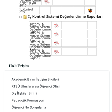
Değerlendirme
Anketi (Eylül
2016)
İç Kontrol
Afişi
İç Kontrol Sistemi Değerlendirme Raporları
2020 Yılı İç
Kontrol Sistemi
Değerlendirme
Raporu
2019 Yılı İç
Kontrol Sistemi
Değerlendirme
Raporu
2018 Yılı İç
Kontrol Sistemi
Değerlendirme
Raporu
2017 Yılı İç
Kontrol Sistemi
Değerlendirme
Raporu
Hızlı Erişim
Akademik Birim İletişim Bilgileri
RTEÜ Uluslararası Öğrenci Ofisi
Dış İlişkiler Birimi
Pedagojik Formasyon
Öğrenci No Sorgulama